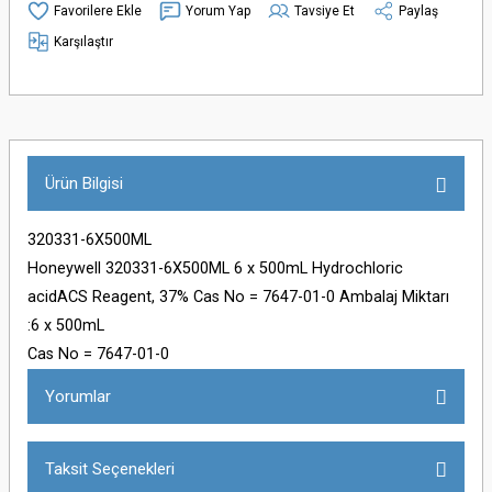
Yorum Yap
Tavsiye Et
Paylaş
Karşılaştır
Ürün Bilgisi
320331-6X500ML
Honeywell 320331-6X500ML 6 x 500mL Hydrochloric
acidACS Reagent, 37% Cas No = 7647-01-0 Ambalaj Miktarı
:6 x 500mL
Cas No = 7647-01-0
Yorumlar
Taksit Seçenekleri
Bu ürüne ilk yorumu siz yapın!