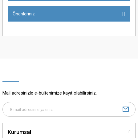
Önerileriniz
Yorum Yaz
Bu ürünün fiyat bilgisi, resim, ürün açıklamalarında ve diğer konularda
yetersiz gördüğünüz noktaları öneri formunu kullanarak tarafımıza
iletebilirsiniz.
Görüş ve önerileriniz için teşekkür ederiz.
Ürün resmi kalitesiz, bozuk veya görüntülenemiyor.
Ürün açıklamasında eksik bilgiler bulunuyor.
Mail adresinizle e-bültenimize kayıt olabilirsiniz.
Ürün bilgilerinde hatalar bulunuyor.
Ürün fiyatı diğer sitelerden daha pahalı.
Bu ürüne benzer farklı alternatifler olmalı.
Kurumsal