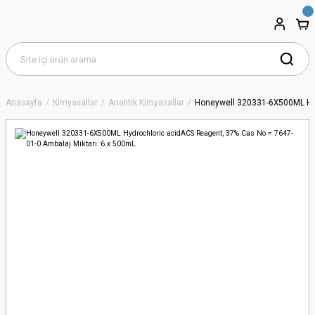
Anasayfa
Kimyasallar
Analitik Kimyasallar
Honeywell 320331-6X500ML Hyd