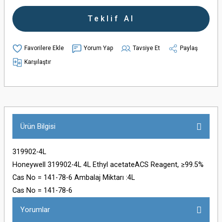
rı
Teklif Al
sas Teraziler
Yorum Yap
Tavsiye Et
Paylaş
Karşılaştır
r
apları
er
Ürün Bilgisi
319902-4L
ler
Honeywell 319902-4L 4L Ethyl acetateACS Reagent, ≥99.5%
Cas No = 141-78-6 Ambalaj Miktarı :4L
Cas No = 141-78-6
 Karıştırıcılar
ler
Yorumlar