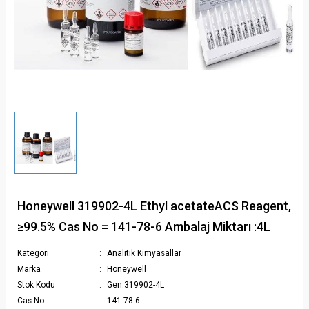
törler - Otoklavlar
ler
en Ölçerler
ular
Honeywell 319902-4L Ethyl acetateACS Reagent,
ları
≥99.5% Cas No = 141-78-6 Ambalaj Miktarı :4L
olar
Kategori
Analitik Kimyasallar
Marka
Honeywell
Stok Kodu
Gen.319902-4L
ler
Cas No
141-78-6