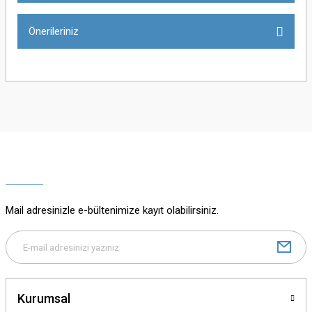
Önerileriniz
Yorum Yaz
Bu ürünün fiyat bilgisi, resim, ürün açıklamalarında ve diğer konularda
yetersiz gördüğünüz noktaları öneri formunu kullanarak tarafımıza
iletebilirsiniz.
Görüş ve önerileriniz için teşekkür ederiz.
Ürün resmi kalitesiz, bozuk veya görüntülenemiyor.
Ürün açıklamasında eksik bilgiler bulunuyor.
Mail adresinizle e-bültenimize kayıt olabilirsiniz.
Ürün bilgilerinde hatalar bulunuyor.
Ürün fiyatı diğer sitelerden daha pahalı.
Bu ürüne benzer farklı alternatifler olmalı.
Kurumsal