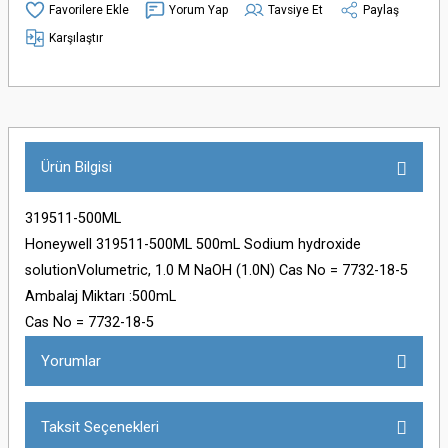
Yorum Yap
Tavsiye Et
Paylaş
Karşılaştır
Ürün Bilgisi
319511-500ML
Honeywell 319511-500ML 500mL Sodium hydroxide
solutionVolumetric, 1.0 M NaOH (1.0N) Cas No = 7732-18-5
Ambalaj Miktarı :500mL
Cas No = 7732-18-5
Yorumlar
Taksit Seçenekleri
Bu ürüne ilk yorumu siz yapın!