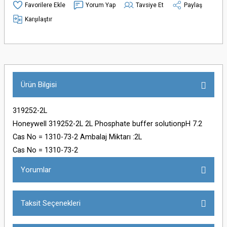
Yorum Yap
Tavsiye Et
Paylaş
Karşılaştır
Ürün Bilgisi
319252-2L
Honeywell 319252-2L 2L Phosphate buffer solutionpH 7.2
Cas No = 1310-73-2 Ambalaj Miktarı :2L
Cas No = 1310-73-2
Yorumlar
Taksit Seçenekleri
Bu ürüne ilk yorumu siz yapın!