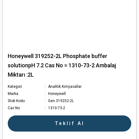
Honeywell 319252-2L Phosphate buffer
solutionpH 7.2 Cas No = 1310-73-2 Ambalaj
Miktarı :2L
Kategori
Analitik Kimyasallar
Marka
Honeywell
Stok Kodu
Gen.319252-2L
Cas No
1310-73-2
Teklif Al