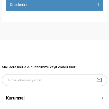
Önerileriniz
Yorum Yaz
Bu ürünün fiyat bilgisi, resim, ürün açıklamalarında ve diğer konularda
yetersiz gördüğünüz noktaları öneri formunu kullanarak tarafımıza
iletebilirsiniz.
Görüş ve önerileriniz için teşekkür ederiz.
Ürün resmi kalitesiz, bozuk veya görüntülenemiyor.
Ürün açıklamasında eksik bilgiler bulunuyor.
Mail adresinizle e-bültenimize kayıt olabilirsiniz.
Ürün bilgilerinde hatalar bulunuyor.
Ürün fiyatı diğer sitelerden daha pahalı.
Bu ürüne benzer farklı alternatifler olmalı.
Kurumsal