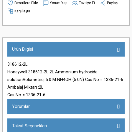
Yorum Yap
Tavsiye Et
Paylaş
Karşılaştır
Ürün Bilgisi
318612-2L
Honeywell 318612-2L 2L Ammonium hydroxide
solutionVolumetric, 5.0 M NH4OH (5.0N) Cas No = 1336-21-6
Ambalaj Miktarı :2L
Cas No = 1336-21-6
Yorumlar
Taksit Seçenekleri
Bu ürüne ilk yorumu siz yapın!