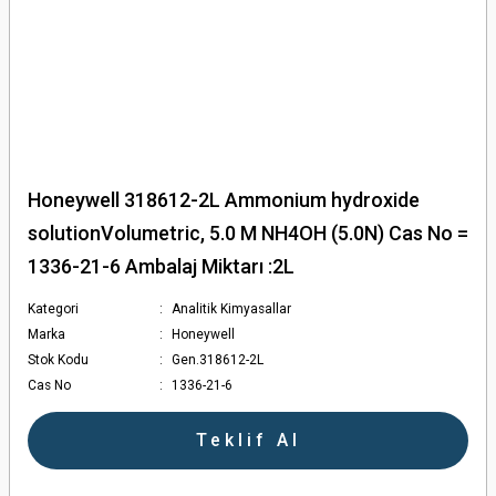
Honeywell 318612-2L Ammonium hydroxide
solutionVolumetric, 5.0 M NH4OH (5.0N) Cas No =
1336-21-6 Ambalaj Miktarı :2L
Kategori
Analitik Kimyasallar
Marka
Honeywell
Stok Kodu
Gen.318612-2L
Cas No
1336-21-6
Teklif Al