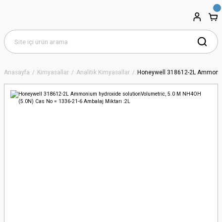
Anasayfa
Kimyasallar
Analitik Kimyasallar
Honeywell 318612-2L Ammonium 