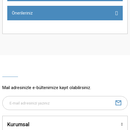
Önerileriniz
Yorum Yaz
Bu ürünün fiyat bilgisi, resim, ürün açıklamalarında ve diğer konularda
yetersiz gördüğünüz noktaları öneri formunu kullanarak tarafımıza
iletebilirsiniz.
Görüş ve önerileriniz için teşekkür ederiz.
Ürün resmi kalitesiz, bozuk veya görüntülenemiyor.
Ürün açıklamasında eksik bilgiler bulunuyor.
Mail adresinizle e-bültenimize kayıt olabilirsiniz.
Ürün bilgilerinde hatalar bulunuyor.
Ürün fiyatı diğer sitelerden daha pahalı.
Bu ürüne benzer farklı alternatifler olmalı.
Kurumsal