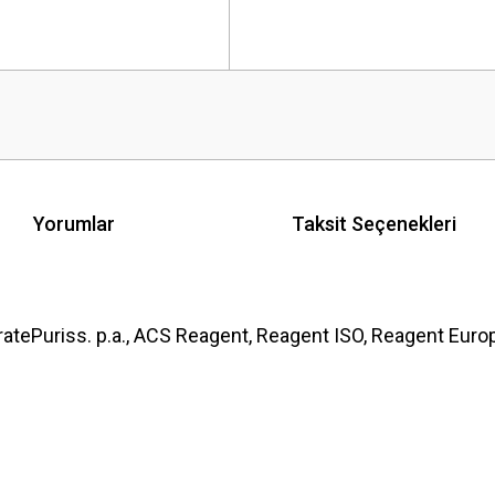
Yorumlar
Taksit Seçenekleri
ratePuriss. p.a., ACS Reagent, Reagent ISO, Reagent Eu
 yetersiz gördüğünüz noktaları öneri formunu kullanarak tarafımıza iletebilirsini