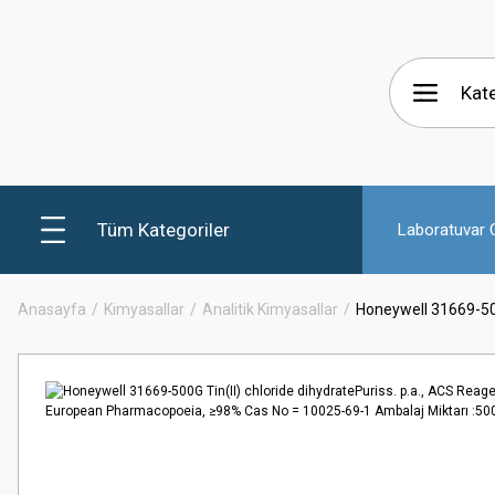
Tüm Kategoriler
Laboratuvar C
Anasayfa
Kimyasallar
Analitik Kimyasallar
Honeywell 31669-500