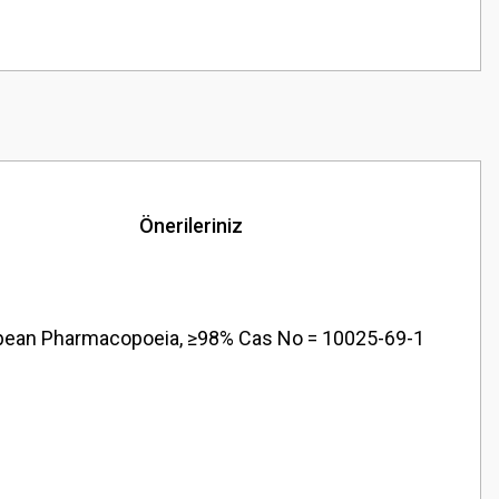
Önerileriniz
ropean Pharmacopoeia, ≥98% Cas No = 10025-69-1
z.