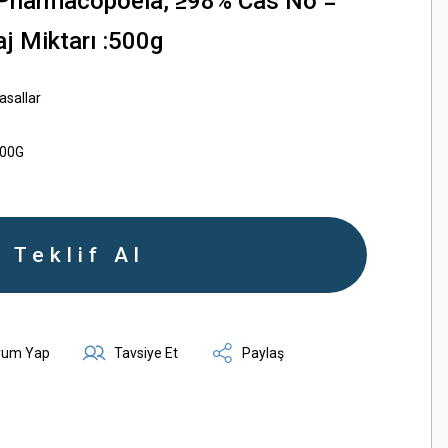
Pharmacopoeia, ≥98% Cas No =
j Miktarı :500g
asallar
500G
Teklif Al
rum Yap
Tavsiye Et
Paylaş