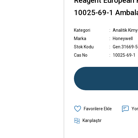
Reagent European 
10025-69-1 Ambala
Kategori
Analitik Kimy
Marka
Honeywell
Stok Kodu
Gen.31669-
Cas No
10025-69-1
Yo
Karşılaştır