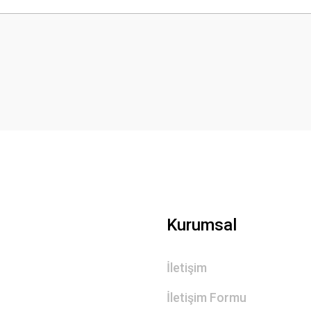
Bu ürüne ilk yorumu siz yapın!
Yorum Yaz
Kurumsal
Gönder
İletişim
İletişim Formu