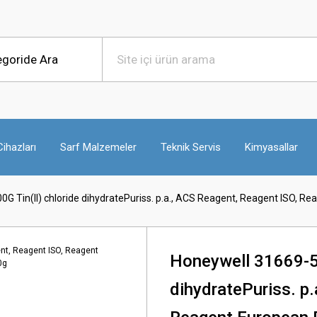
ihazları
Sarf Malzemeler
Teknik Servis
Kimyasallar
G Tin(II) chloride dihydratePuriss. p.a., ACS Reagent, Reagent ISO, 
Honeywell 31669-50
dihydratePuriss. p