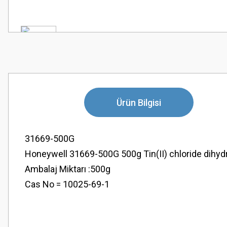
Ürün Bilgisi
31669-500G
Honeywell 31669-500G 500g Tin(II) chloride dihyd
Ambalaj Miktarı :500g
Cas No = 10025-69-1
Bu ürünün fiyat bilgisi, resim, ürün açıklamalarında ve diğer konularda