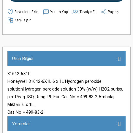
Yorum Yap
Tavsiye Et
Paylaş
Karşılaştır
Ürün Bilgisi
31642-6X1L
Honeywell 31642-6X1L 6 x 1L Hydrogen peroxide
solutionHydrogen peroxide solution 30% (w/w) H2O2 puriss.
p.a. Reag. ISO, Reag. Ph.Eur. Cas No = 499-83-2 Ambalaj
Miktarı :6 x 1L
Cas No = 499-83-2
Yorumlar