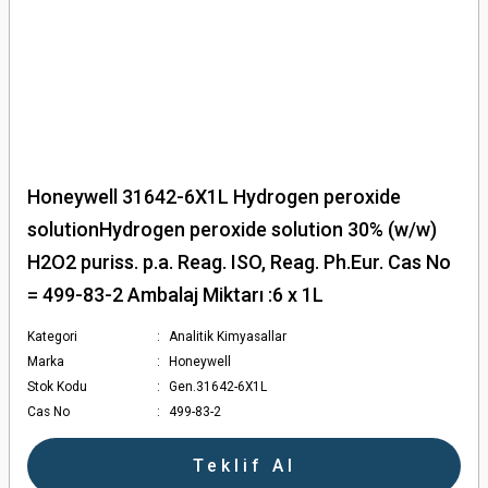
Honeywell 31642-6X1L Hydrogen peroxide
solutionHydrogen peroxide solution 30% (w/w)
H2O2 puriss. p.a. Reag. ISO, Reag. Ph.Eur. Cas No
= 499-83-2 Ambalaj Miktarı :6 x 1L
Kategori
Analitik Kimyasallar
Marka
Honeywell
Stok Kodu
Gen.31642-6X1L
Cas No
499-83-2
Teklif Al