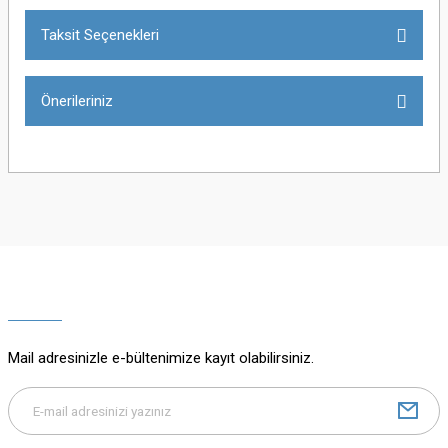
Taksit Seçenekleri
Bu ürüne ilk yorumu siz yapın!
Önerileriniz
Yorum Yaz
Bu ürünün fiyat bilgisi, resim, ürün açıklamalarında ve diğer konularda
yetersiz gördüğünüz noktaları öneri formunu kullanarak tarafımıza
iletebilirsiniz.
Görüş ve önerileriniz için teşekkür ederiz.
Ürün resmi kalitesiz, bozuk veya görüntülenemiyor.
Ürün açıklamasında eksik bilgiler bulunuyor.
Mail adresinizle e-bültenimize kayıt olabilirsiniz.
Ürün bilgilerinde hatalar bulunuyor.
Ürün fiyatı diğer sitelerden daha pahalı.
Bu ürüne benzer farklı alternatifler olmalı.