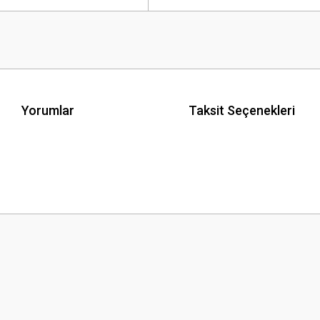
Yorumlar
Taksit Seçenekleri
 yetersiz gördüğünüz noktaları öneri formunu kullanarak tarafımıza iletebilirsini
Bu ürüne ilk yorumu siz yapın!
Yorum Yaz