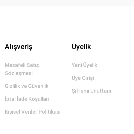
Alışveriş
Üyelik
Mesafeli Satış
Yeni Üyelik
Sözleşmesi
Üye Girişi
Gizlilik ve Güvenlik
Şifremi Unuttum
İptal İade Koşullari
Kişisel Veriler Politikası