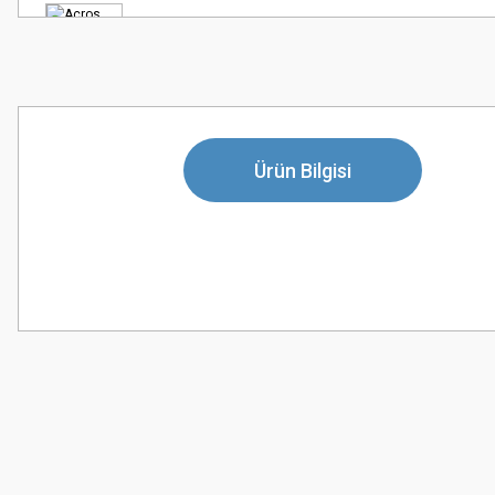
Ürün Bilgisi
Bu ürünün fiyat bilgisi, resim, ürün açıklamalarında ve diğer konularda
Görüş ve önerileriniz için teşekkür ederiz.
Ürün resmi kalitesiz, bozuk veya görüntülenemiyor.
Ürün açıklamasında eksik bilgiler bulunuyor.
Ürün bilgilerinde hatalar bulunuyor.
Ürün fiyatı diğer sitelerden daha pahalı.