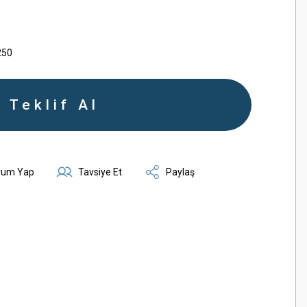
250
Teklif Al
rum Yap
Tavsiye Et
Paylaş