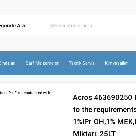
ihazları
Sarf Malzemeler
Teknik Servis
Kimyasallar
Acros 463690250 Et
to the requirements
1%iPr-OH,1% MEK,0
Miktarı: 25LT