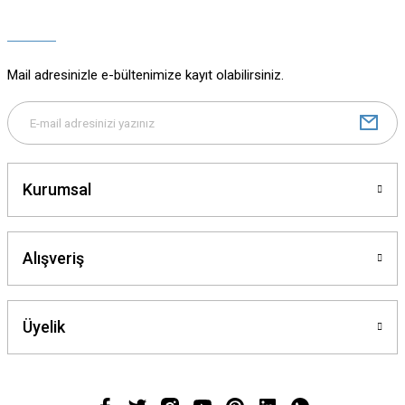
Ürün açıklamasında eksik bilgiler bulunuyor.
Ürün bilgilerinde hatalar bulunuyor.
Ürün fiyatı diğer sitelerden daha pahalı.
Mail adresinizle e-bültenimize kayıt olabilirsiniz.
Bu ürüne benzer farklı alternatifler olmalı.
Kurumsal
Gönder
Alışveriş
Üyelik