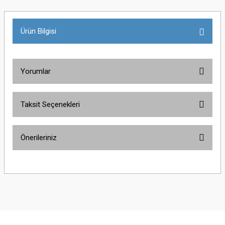
Ürün Bilgisi
Yorumlar
Taksit Seçenekleri
Bu ürüne ilk yorumu siz yapın!
Önerileriniz
Yorum Yaz
Bu ürünün fiyat bilgisi, resim, ürün açıklamalarında ve diğer konularda
yetersiz gördüğünüz noktaları öneri formunu kullanarak tarafımıza
iletebilirsiniz.
Görüş ve önerileriniz için teşekkür ederiz.
Ürün resmi kalitesiz, bozuk veya görüntülenemiyor.