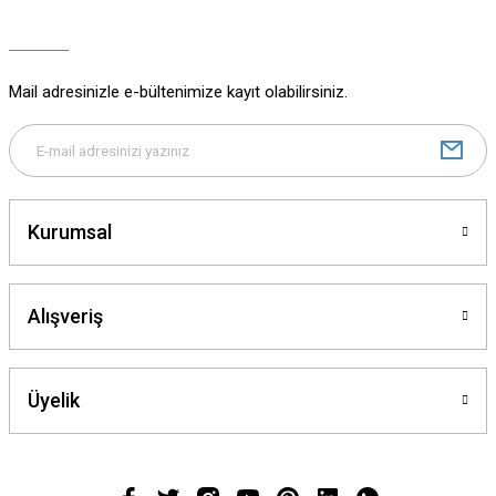
Ürün açıklamasında eksik bilgiler bulunuyor.
Ürün bilgilerinde hatalar bulunuyor.
Ürün fiyatı diğer sitelerden daha pahalı.
Mail adresinizle e-bültenimize kayıt olabilirsiniz.
Bu ürüne benzer farklı alternatifler olmalı.
Kurumsal
Gönder
Alışveriş
Üyelik