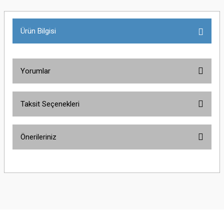
Ürün Bilgisi
Yorumlar
Taksit Seçenekleri
Bu ürüne ilk yorumu siz yapın!
Önerileriniz
Yorum Yaz
Bu ürünün fiyat bilgisi, resim, ürün açıklamalarında ve diğer konularda
yetersiz gördüğünüz noktaları öneri formunu kullanarak tarafımıza
iletebilirsiniz.
Görüş ve önerileriniz için teşekkür ederiz.
Ürün resmi kalitesiz, bozuk veya görüntülenemiyor.