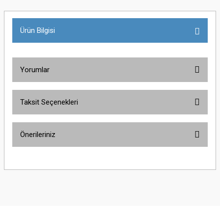
Ürün Bilgisi
Yorumlar
Taksit Seçenekleri
Bu ürüne ilk yorumu siz yapın!
Önerileriniz
Yorum Yaz
Bu ürünün fiyat bilgisi, resim, ürün açıklamalarında ve diğer konularda
yetersiz gördüğünüz noktaları öneri formunu kullanarak tarafımıza
iletebilirsiniz.
Görüş ve önerileriniz için teşekkür ederiz.
Ürün resmi kalitesiz, bozuk veya görüntülenemiyor.