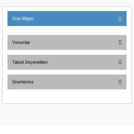
Ürün Bilgisi
Yorumlar
Taksit Seçenekleri
Bu ürüne ilk yorumu siz yapın!
Önerileriniz
Yorum Yaz
Bu ürünün fiyat bilgisi, resim, ürün açıklamalarında ve diğer konularda
yetersiz gördüğünüz noktaları öneri formunu kullanarak tarafımıza
iletebilirsiniz.
Görüş ve önerileriniz için teşekkür ederiz.
Ürün resmi kalitesiz, bozuk veya görüntülenemiyor.