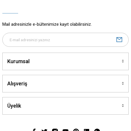
Ürün açıklamasında eksik bilgiler bulunuyor.
Ürün bilgilerinde hatalar bulunuyor.
Ürün fiyatı diğer sitelerden daha pahalı.
Mail adresinizle e-bültenimize kayıt olabilirsiniz.
Bu ürüne benzer farklı alternatifler olmalı.
Kurumsal
Gönder
Alışveriş
Üyelik