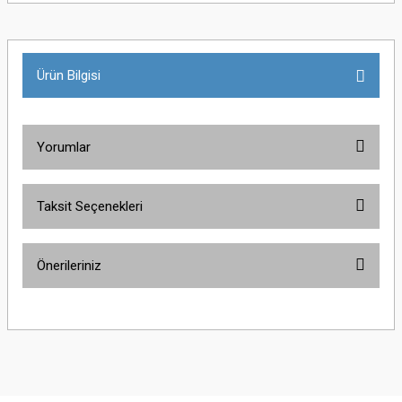
Ürün Bilgisi
Yorumlar
Taksit Seçenekleri
Bu ürüne ilk yorumu siz yapın!
Önerileriniz
Yorum Yaz
Bu ürünün fiyat bilgisi, resim, ürün açıklamalarında ve diğer konularda
yetersiz gördüğünüz noktaları öneri formunu kullanarak tarafımıza
iletebilirsiniz.
Görüş ve önerileriniz için teşekkür ederiz.