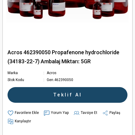
Acros 462390050 Propafenone hydrochloride
(34183-22-7) Ambalaj Miktarı: 5GR
Marka
Acros
Stok Kodu
Gen.462390050
Teklif Al
Yorum Yap
Tavsiye Et
Paylaş
Karşılaştır