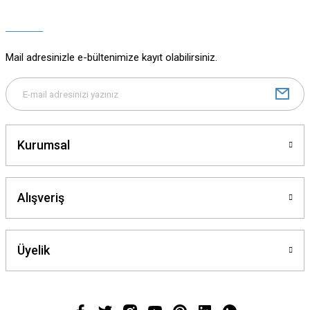
Ürün açıklamasında eksik bilgiler bulunuyor.
Ürün bilgilerinde hatalar bulunuyor.
Ürün fiyatı diğer sitelerden daha pahalı.
Mail adresinizle e-bültenimize kayıt olabilirsiniz.
Bu ürüne benzer farklı alternatifler olmalı.
Kurumsal
Gönder
Alışveriş
Üyelik