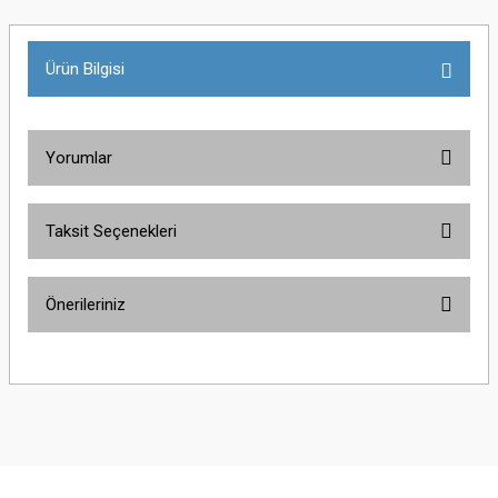
Ürün Bilgisi
Yorumlar
Taksit Seçenekleri
Bu ürüne ilk yorumu siz yapın!
Önerileriniz
Yorum Yaz
Bu ürünün fiyat bilgisi, resim, ürün açıklamalarında ve diğer konularda
yetersiz gördüğünüz noktaları öneri formunu kullanarak tarafımıza
iletebilirsiniz.
Görüş ve önerileriniz için teşekkür ederiz.
Ürün resmi kalitesiz, bozuk veya görüntülenemiyor.