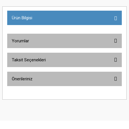
Ürün Bilgisi
Yorumlar
Taksit Seçenekleri
Bu ürüne ilk yorumu siz yapın!
Önerileriniz
Yorum Yaz
Bu ürünün fiyat bilgisi, resim, ürün açıklamalarında ve diğer konularda
yetersiz gördüğünüz noktaları öneri formunu kullanarak tarafımıza
iletebilirsiniz.
Görüş ve önerileriniz için teşekkür ederiz.
Ürün resmi kalitesiz, bozuk veya görüntülenemiyor.