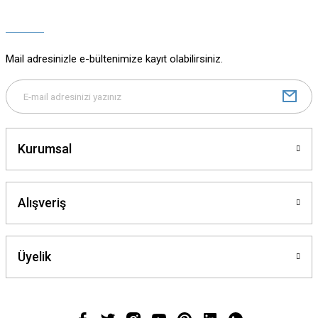
Ürün açıklamasında eksik bilgiler bulunuyor.
Ürün bilgilerinde hatalar bulunuyor.
Ürün fiyatı diğer sitelerden daha pahalı.
Mail adresinizle e-bültenimize kayıt olabilirsiniz.
Bu ürüne benzer farklı alternatifler olmalı.
Kurumsal
Gönder
Alışveriş
Üyelik