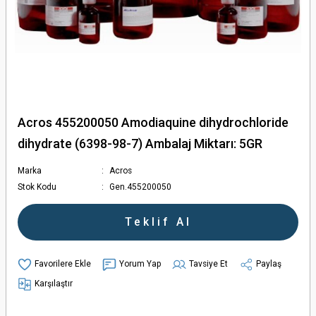
Acros 455200050 Amodiaquine dihydrochloride
dihydrate (6398-98-7) Ambalaj Miktarı: 5GR
Marka
Acros
Stok Kodu
Gen.455200050
Teklif Al
Yorum Yap
Tavsiye Et
Paylaş
Karşılaştır