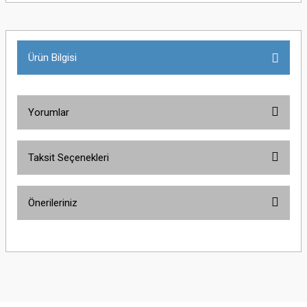
Ürün Bilgisi
Yorumlar
Taksit Seçenekleri
Bu ürüne ilk yorumu siz yapın!
Önerileriniz
Yorum Yaz
Bu ürünün fiyat bilgisi, resim, ürün açıklamalarında ve diğer konularda
yetersiz gördüğünüz noktaları öneri formunu kullanarak tarafımıza
iletebilirsiniz.
Görüş ve önerileriniz için teşekkür ederiz.