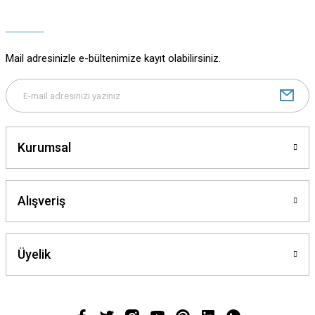
Ürün açıklamasında eksik bilgiler bulunuyor.
Ürün bilgilerinde hatalar bulunuyor.
Ürün fiyatı diğer sitelerden daha pahalı.
Mail adresinizle e-bültenimize kayıt olabilirsiniz.
Bu ürüne benzer farklı alternatifler olmalı.
Kurumsal
Gönder
Alışveriş
Üyelik