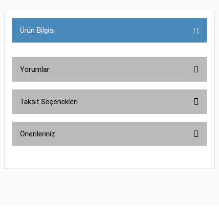
Ürün Bilgisi
Yorumlar
Taksit Seçenekleri
Bu ürüne ilk yorumu siz yapın!
Önerileriniz
Yorum Yaz
Bu ürünün fiyat bilgisi, resim, ürün açıklamalarında ve diğer konularda
yetersiz gördüğünüz noktaları öneri formunu kullanarak tarafımıza
iletebilirsiniz.
Görüş ve önerileriniz için teşekkür ederiz.
Ürün resmi kalitesiz, bozuk veya görüntülenemiyor.