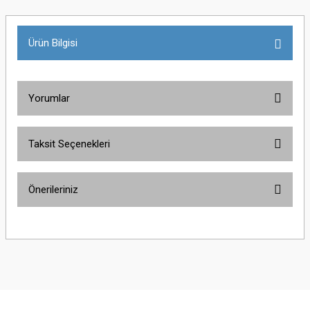
Ürün Bilgisi
Yorumlar
Taksit Seçenekleri
Bu ürüne ilk yorumu siz yapın!
Önerileriniz
Yorum Yaz
Bu ürünün fiyat bilgisi, resim, ürün açıklamalarında ve diğer konularda
yetersiz gördüğünüz noktaları öneri formunu kullanarak tarafımıza
iletebilirsiniz.
Görüş ve önerileriniz için teşekkür ederiz.
Ürün resmi kalitesiz, bozuk veya görüntülenemiyor.