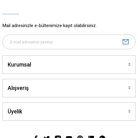
Ürün açıklamasında eksik bilgiler bulunuyor.
Ürün bilgilerinde hatalar bulunuyor.
Ürün fiyatı diğer sitelerden daha pahalı.
Mail adresinizle e-bültenimize kayıt olabilirsiniz.
Bu ürüne benzer farklı alternatifler olmalı.
Kurumsal
Gönder
Alışveriş
Üyelik