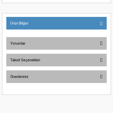
Ürün Bilgisi
Yorumlar
Taksit Seçenekleri
Bu ürüne ilk yorumu siz yapın!
Önerileriniz
Yorum Yaz
Bu ürünün fiyat bilgisi, resim, ürün açıklamalarında ve diğer konularda
yetersiz gördüğünüz noktaları öneri formunu kullanarak tarafımıza
iletebilirsiniz.
Görüş ve önerileriniz için teşekkür ederiz.