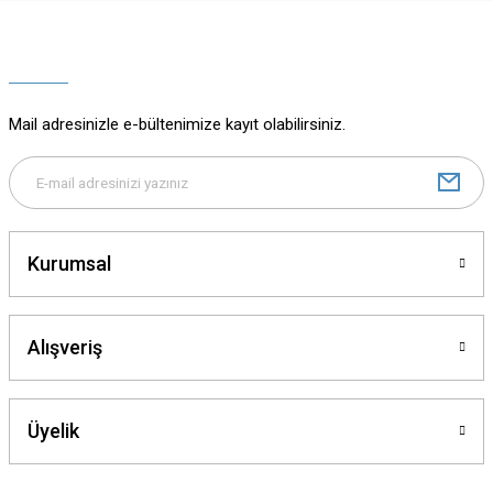
Ürün resmi kalitesiz, bozuk veya görüntülenemiyor.
Ürün açıklamasında eksik bilgiler bulunuyor.
Ürün bilgilerinde hatalar bulunuyor.
Ürün fiyatı diğer sitelerden daha pahalı.
Mail adresinizle e-bültenimize kayıt olabilirsiniz.
Bu ürüne benzer farklı alternatifler olmalı.
Kurumsal
Gönder
Alışveriş
Üyelik