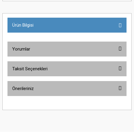
Ürün Bilgisi
Yorumlar
Taksit Seçenekleri
Bu ürüne ilk yorumu siz yapın!
Önerileriniz
Yorum Yaz
Bu ürünün fiyat bilgisi, resim, ürün açıklamalarında ve diğer konularda
yetersiz gördüğünüz noktaları öneri formunu kullanarak tarafımıza
iletebilirsiniz.
Görüş ve önerileriniz için teşekkür ederiz.