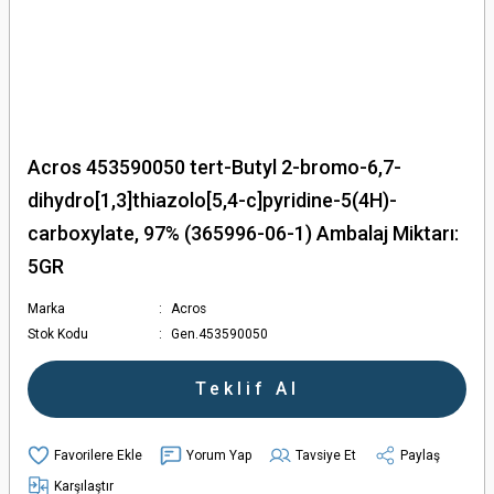
Acros 453590050 tert-Butyl 2-bromo-6,7-
dihydro[1,3]thiazolo[5,4-c]pyridine-5(4H)-
carboxylate, 97% (365996-06-1) Ambalaj Miktarı:
5GR
Marka
Acros
Stok Kodu
Gen.453590050
Teklif Al
Yorum Yap
Tavsiye Et
Paylaş
Karşılaştır