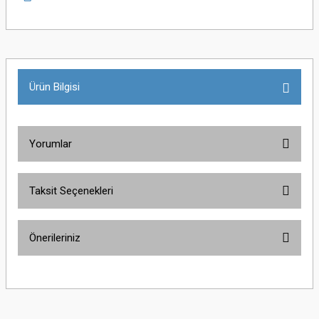
Ürün Bilgisi
Yorumlar
Taksit Seçenekleri
Bu ürüne ilk yorumu siz yapın!
Önerileriniz
Yorum Yaz
Bu ürünün fiyat bilgisi, resim, ürün açıklamalarında ve diğer konularda
yetersiz gördüğünüz noktaları öneri formunu kullanarak tarafımıza
iletebilirsiniz.
Görüş ve önerileriniz için teşekkür ederiz.