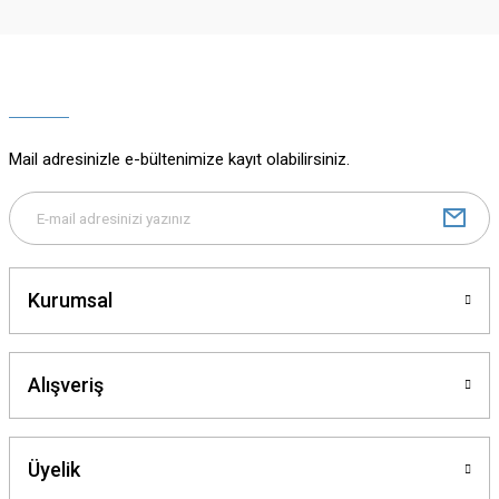
Ürün resmi kalitesiz, bozuk veya görüntülenemiyor.
Ürün açıklamasında eksik bilgiler bulunuyor.
Ürün bilgilerinde hatalar bulunuyor.
Ürün fiyatı diğer sitelerden daha pahalı.
Mail adresinizle e-bültenimize kayıt olabilirsiniz.
Bu ürüne benzer farklı alternatifler olmalı.
Kurumsal
Gönder
Alışveriş
Üyelik