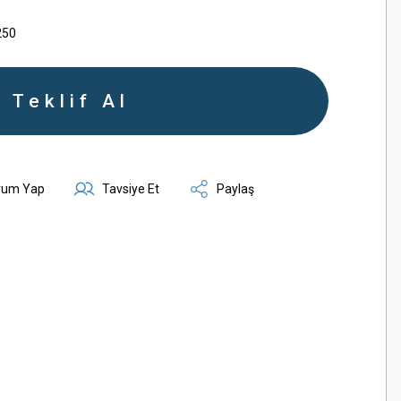
250
Teklif Al
rum Yap
Tavsiye Et
Paylaş