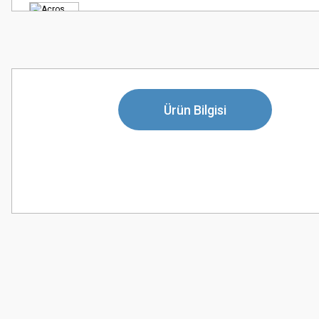
Ürün Bilgisi
Bu ürünün fiyat bilgisi, resim, ürün açıklamalarında ve diğer konularda
Görüş ve önerileriniz için teşekkür ederiz.
Ürün resmi kalitesiz, bozuk veya görüntülenemiyor.
Ürün açıklamasında eksik bilgiler bulunuyor.
Ürün bilgilerinde hatalar bulunuyor.
Ürün fiyatı diğer sitelerden daha pahalı.