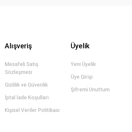
Alışveriş
Üyelik
Mesafeli Satış
Yeni Üyelik
Sözleşmesi
Üye Girişi
Gizlilik ve Güvenlik
Şifremi Unuttum
İptal İade Koşullari
Kişisel Veriler Politikası