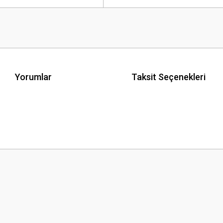
Yorumlar
Taksit Seçenekleri
 yetersiz gördüğünüz noktaları öneri formunu kullanarak tarafımıza iletebilirsini
Bu ürüne ilk yorumu siz yapın!
Yorum Yaz