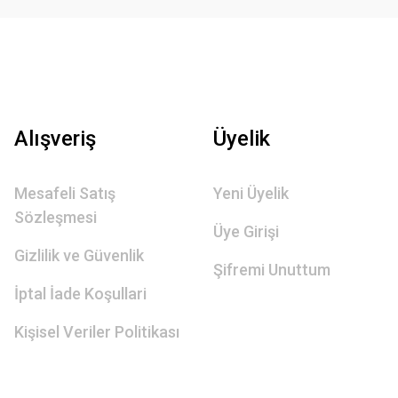
Alışveriş
Üyelik
Mesafeli Satış
Yeni Üyelik
Sözleşmesi
Üye Girişi
Gizlilik ve Güvenlik
Şifremi Unuttum
İptal İade Koşullari
Kişisel Veriler Politikası