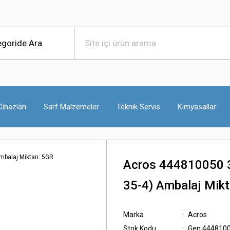
ihazları
Sarf Malzemeler
Teknik Servis
Kimyasallar
Acros 444810050 3
35-4) Ambalaj Mikt
Marka
Acros
Stok Kodu
Gen.444810