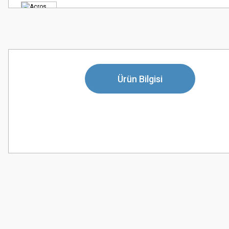
Ürün Bilgisi
Bu ürünün fiyat bilgisi, resim, ürün açıklamalarında ve diğer konularda
Görüş ve önerileriniz için teşekkür ederiz.
Ürün resmi kalitesiz, bozuk veya görüntülenemiyor.
Ürün açıklamasında eksik bilgiler bulunuyor.
Ürün bilgilerinde hatalar bulunuyor.
Ürün fiyatı diğer sitelerden daha pahalı.