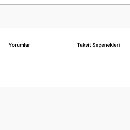
Yorumlar
Taksit Seçenekleri
 yetersiz gördüğünüz noktaları öneri formunu kullanarak tarafımıza iletebilirsini
Bu ürüne ilk yorumu siz yapın!
Yorum Yaz