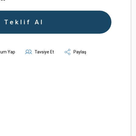
Teklif Al
rum Yap
Tavsiye Et
Paylaş