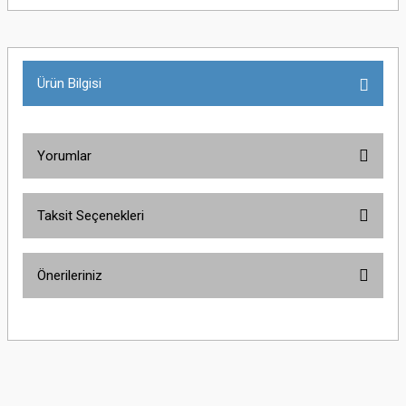
Ürün Bilgisi
Yorumlar
Taksit Seçenekleri
Bu ürüne ilk yorumu siz yapın!
Önerileriniz
Yorum Yaz
Bu ürünün fiyat bilgisi, resim, ürün açıklamalarında ve diğer konularda
yetersiz gördüğünüz noktaları öneri formunu kullanarak tarafımıza
iletebilirsiniz.
Görüş ve önerileriniz için teşekkür ederiz.