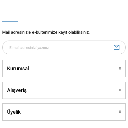
Ürün resmi kalitesiz, bozuk veya görüntülenemiyor.
Ürün açıklamasında eksik bilgiler bulunuyor.
Ürün bilgilerinde hatalar bulunuyor.
Ürün fiyatı diğer sitelerden daha pahalı.
Mail adresinizle e-bültenimize kayıt olabilirsiniz.
Bu ürüne benzer farklı alternatifler olmalı.
Kurumsal
Gönder
Alışveriş
Üyelik