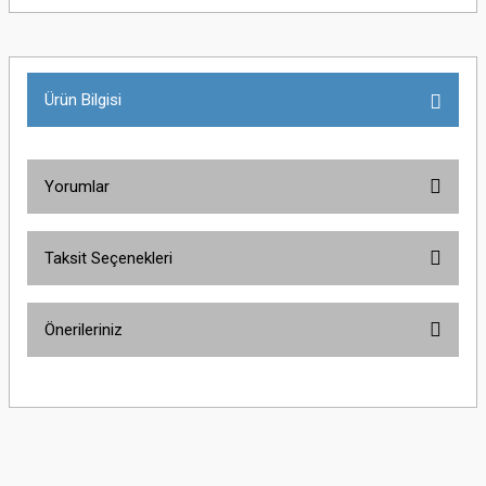
Ürün Bilgisi
Yorumlar
Taksit Seçenekleri
Bu ürüne ilk yorumu siz yapın!
Önerileriniz
Yorum Yaz
Bu ürünün fiyat bilgisi, resim, ürün açıklamalarında ve diğer konularda
yetersiz gördüğünüz noktaları öneri formunu kullanarak tarafımıza
iletebilirsiniz.
Görüş ve önerileriniz için teşekkür ederiz.