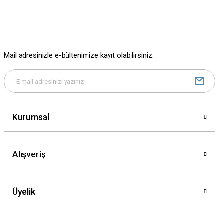
Ürün resmi kalitesiz, bozuk veya görüntülenemiyor.
Ürün açıklamasında eksik bilgiler bulunuyor.
Ürün bilgilerinde hatalar bulunuyor.
Ürün fiyatı diğer sitelerden daha pahalı.
Mail adresinizle e-bültenimize kayıt olabilirsiniz.
Bu ürüne benzer farklı alternatifler olmalı.
Kurumsal
Gönder
Alışveriş
Üyelik