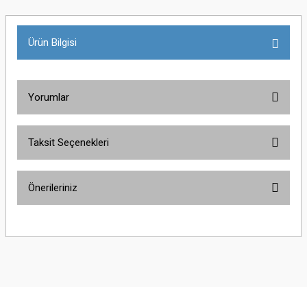
Ürün Bilgisi
Yorumlar
Taksit Seçenekleri
Bu ürüne ilk yorumu siz yapın!
Önerileriniz
Yorum Yaz
Bu ürünün fiyat bilgisi, resim, ürün açıklamalarında ve diğer konularda
yetersiz gördüğünüz noktaları öneri formunu kullanarak tarafımıza
iletebilirsiniz.
Görüş ve önerileriniz için teşekkür ederiz.
Ürün resmi kalitesiz, bozuk veya görüntülenemiyor.