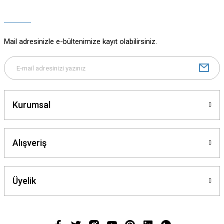
Ürün açıklamasında eksik bilgiler bulunuyor.
Ürün bilgilerinde hatalar bulunuyor.
Ürün fiyatı diğer sitelerden daha pahalı.
Mail adresinizle e-bültenimize kayıt olabilirsiniz.
Bu ürüne benzer farklı alternatifler olmalı.
Kurumsal
Gönder
Alışveriş
Üyelik