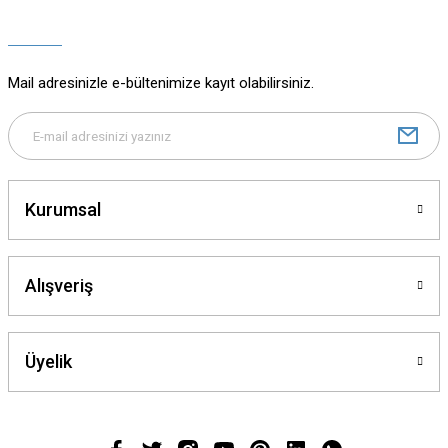
Ürün açıklamasında eksik bilgiler bulunuyor.
Ürün bilgilerinde hatalar bulunuyor.
Ürün fiyatı diğer sitelerden daha pahalı.
Mail adresinizle e-bültenimize kayıt olabilirsiniz.
Bu ürüne benzer farklı alternatifler olmalı.
Kurumsal
Gönder
Alışveriş
Üyelik