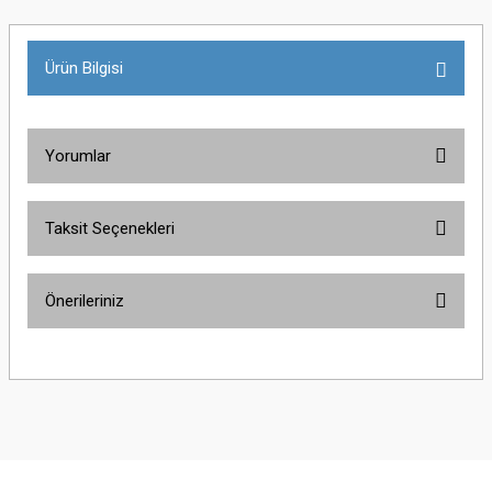
Ürün Bilgisi
Yorumlar
Taksit Seçenekleri
Bu ürüne ilk yorumu siz yapın!
Önerileriniz
Yorum Yaz
Bu ürünün fiyat bilgisi, resim, ürün açıklamalarında ve diğer konularda
yetersiz gördüğünüz noktaları öneri formunu kullanarak tarafımıza
iletebilirsiniz.
Görüş ve önerileriniz için teşekkür ederiz.
Ürün resmi kalitesiz, bozuk veya görüntülenemiyor.