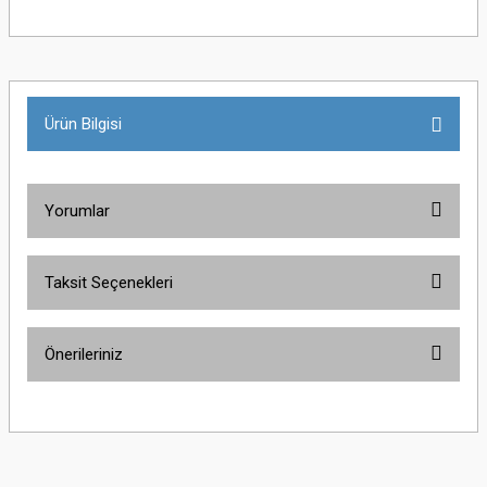
Ürün Bilgisi
Yorumlar
Taksit Seçenekleri
Bu ürüne ilk yorumu siz yapın!
Önerileriniz
Yorum Yaz
Bu ürünün fiyat bilgisi, resim, ürün açıklamalarında ve diğer konularda
yetersiz gördüğünüz noktaları öneri formunu kullanarak tarafımıza
iletebilirsiniz.
Görüş ve önerileriniz için teşekkür ederiz.