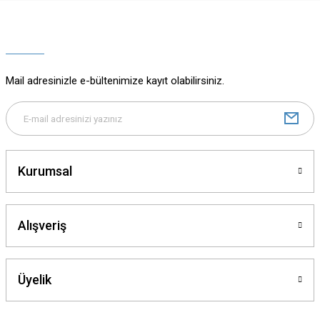
Ürün resmi kalitesiz, bozuk veya görüntülenemiyor.
Ürün açıklamasında eksik bilgiler bulunuyor.
Ürün bilgilerinde hatalar bulunuyor.
Ürün fiyatı diğer sitelerden daha pahalı.
Mail adresinizle e-bültenimize kayıt olabilirsiniz.
Bu ürüne benzer farklı alternatifler olmalı.
Kurumsal
Gönder
Alışveriş
Üyelik