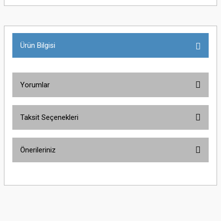
Ürün Bilgisi
Yorumlar
Taksit Seçenekleri
Bu ürüne ilk yorumu siz yapın!
Önerileriniz
Yorum Yaz
Bu ürünün fiyat bilgisi, resim, ürün açıklamalarında ve diğer konularda
yetersiz gördüğünüz noktaları öneri formunu kullanarak tarafımıza
iletebilirsiniz.
Görüş ve önerileriniz için teşekkür ederiz.