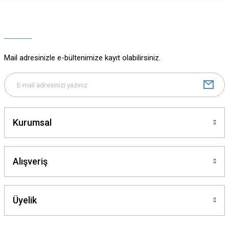
Ürün resmi kalitesiz, bozuk veya görüntülenemiyor.
Ürün açıklamasında eksik bilgiler bulunuyor.
Ürün bilgilerinde hatalar bulunuyor.
Ürün fiyatı diğer sitelerden daha pahalı.
Mail adresinizle e-bültenimize kayıt olabilirsiniz.
Bu ürüne benzer farklı alternatifler olmalı.
Kurumsal
Gönder
Alışveriş
Üyelik