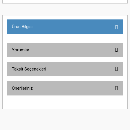
Ürün Bilgisi
Yorumlar
Taksit Seçenekleri
Bu ürüne ilk yorumu siz yapın!
Önerileriniz
Yorum Yaz
Bu ürünün fiyat bilgisi, resim, ürün açıklamalarında ve diğer konularda
yetersiz gördüğünüz noktaları öneri formunu kullanarak tarafımıza
iletebilirsiniz.
Görüş ve önerileriniz için teşekkür ederiz.