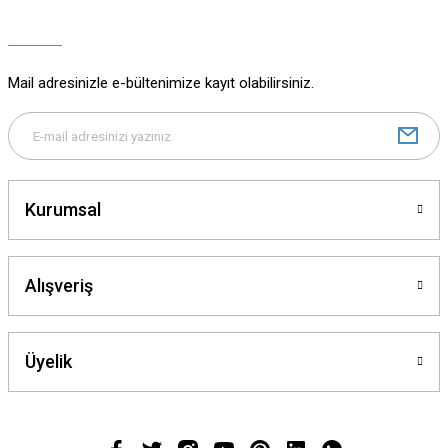
Ürün açıklamasında eksik bilgiler bulunuyor.
Ürün bilgilerinde hatalar bulunuyor.
Ürün fiyatı diğer sitelerden daha pahalı.
Mail adresinizle e-bültenimize kayıt olabilirsiniz.
Bu ürüne benzer farklı alternatifler olmalı.
Kurumsal
Gönder
Alışveriş
Üyelik