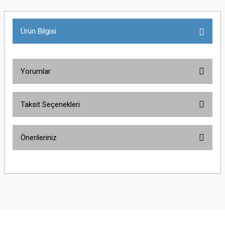
Ürün Bilgisi
Yorumlar
Taksit Seçenekleri
Bu ürüne ilk yorumu siz yapın!
Önerileriniz
Yorum Yaz
Bu ürünün fiyat bilgisi, resim, ürün açıklamalarında ve diğer konularda
yetersiz gördüğünüz noktaları öneri formunu kullanarak tarafımıza
iletebilirsiniz.
Görüş ve önerileriniz için teşekkür ederiz.
Ürün resmi kalitesiz, bozuk veya görüntülenemiyor.