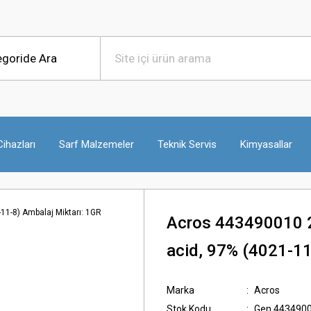
ihazları
Sarf Malzemeler
Teknik Servis
Kimyasallar
Acros 443490010 2
acid, 97% (4021-11
Marka
Acros
Stok Kodu
Gen.443490