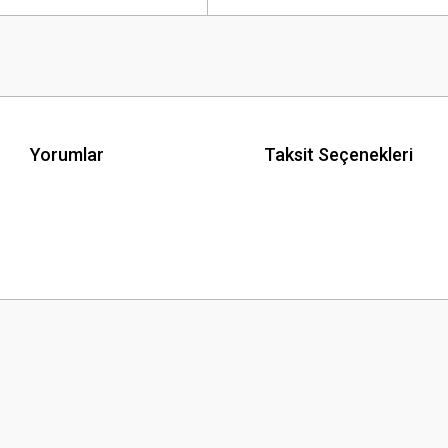
Yorumlar
Taksit Seçenekleri
 yetersiz gördüğünüz noktaları öneri formunu kullanarak tarafımıza iletebilirsini
Bu ürüne ilk yorumu siz yapın!
Yorum Yaz