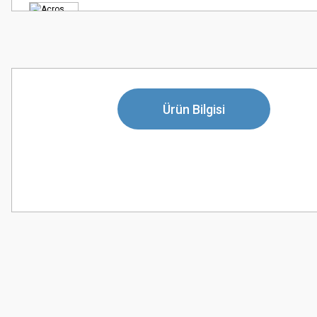
Ürün Bilgisi
Bu ürünün fiyat bilgisi, resim, ürün açıklamalarında ve diğer konularda
Görüş ve önerileriniz için teşekkür ederiz.
Ürün resmi kalitesiz, bozuk veya görüntülenemiyor.
Ürün açıklamasında eksik bilgiler bulunuyor.
Ürün bilgilerinde hatalar bulunuyor.
Ürün fiyatı diğer sitelerden daha pahalı.