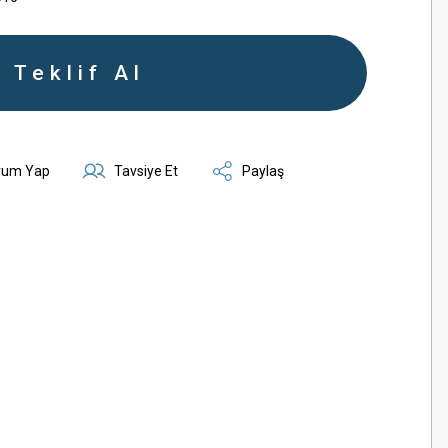
Teklif Al
rum Yap
Tavsiye Et
Paylaş