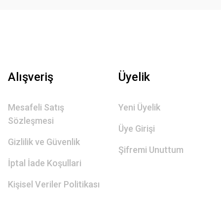
Alışveriş
Üyelik
Mesafeli Satış
Yeni Üyelik
Sözleşmesi
Üye Girişi
Gizlilik ve Güvenlik
Şifremi Unuttum
İptal İade Koşullari
Kişisel Veriler Politikası