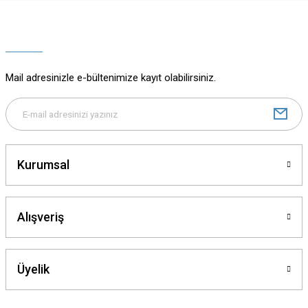
Ürün resmi kalitesiz, bozuk veya görüntülenemiyor.
Ürün açıklamasında eksik bilgiler bulunuyor.
Ürün bilgilerinde hatalar bulunuyor.
Ürün fiyatı diğer sitelerden daha pahalı.
Mail adresinizle e-bültenimize kayıt olabilirsiniz.
Bu ürüne benzer farklı alternatifler olmalı.
Kurumsal
Gönder
Alışveriş
Üyelik