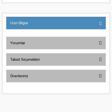
Ürün Bilgisi
Yorumlar
Taksit Seçenekleri
Bu ürüne ilk yorumu siz yapın!
Önerileriniz
Yorum Yaz
Bu ürünün fiyat bilgisi, resim, ürün açıklamalarında ve diğer konularda
yetersiz gördüğünüz noktaları öneri formunu kullanarak tarafımıza
iletebilirsiniz.
Görüş ve önerileriniz için teşekkür ederiz.