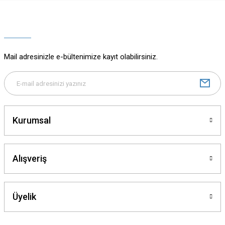
Ürün resmi kalitesiz, bozuk veya görüntülenemiyor.
Ürün açıklamasında eksik bilgiler bulunuyor.
Ürün bilgilerinde hatalar bulunuyor.
Ürün fiyatı diğer sitelerden daha pahalı.
Mail adresinizle e-bültenimize kayıt olabilirsiniz.
Bu ürüne benzer farklı alternatifler olmalı.
Kurumsal
Gönder
Alışveriş
Üyelik