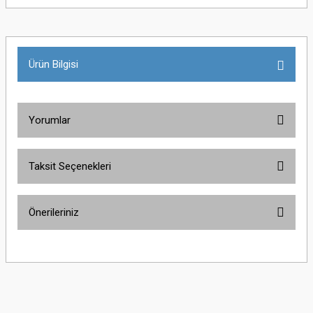
Ürün Bilgisi
Yorumlar
Taksit Seçenekleri
Bu ürüne ilk yorumu siz yapın!
Önerileriniz
Yorum Yaz
Bu ürünün fiyat bilgisi, resim, ürün açıklamalarında ve diğer konularda
yetersiz gördüğünüz noktaları öneri formunu kullanarak tarafımıza
iletebilirsiniz.
Görüş ve önerileriniz için teşekkür ederiz.