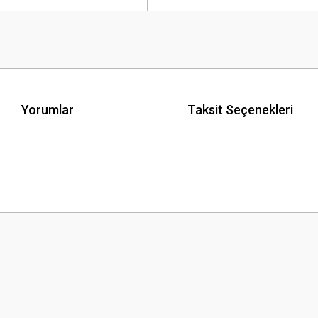
Yorumlar
Taksit Seçenekleri
 yetersiz gördüğünüz noktaları öneri formunu kullanarak tarafımıza iletebilirsini
Bu ürüne ilk yorumu siz yapın!
Yorum Yaz