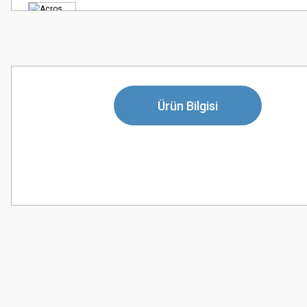
Ürün Bilgisi
Bu ürünün fiyat bilgisi, resim, ürün açıklamalarında ve diğer konularda
Görüş ve önerileriniz için teşekkür ederiz.
Ürün resmi kalitesiz, bozuk veya görüntülenemiyor.
Ürün açıklamasında eksik bilgiler bulunuyor.
Ürün bilgilerinde hatalar bulunuyor.
Ürün fiyatı diğer sitelerden daha pahalı.