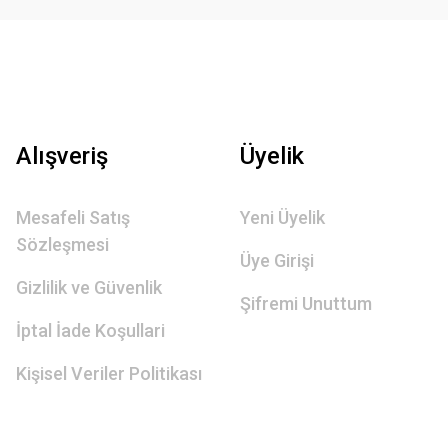
Alışveriş
Üyelik
Mesafeli Satış
Yeni Üyelik
Sözleşmesi
Üye Girişi
Gizlilik ve Güvenlik
Şifremi Unuttum
İptal İade Koşullari
Kişisel Veriler Politikası