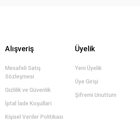
Alışveriş
Üyelik
Mesafeli Satış
Yeni Üyelik
Sözleşmesi
Üye Girişi
Gizlilik ve Güvenlik
Şifremi Unuttum
İptal İade Koşullari
Kişisel Veriler Politikası