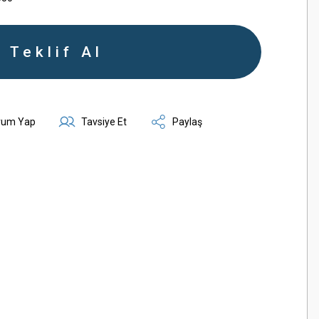
Teklif Al
rum Yap
Tavsiye Et
Paylaş