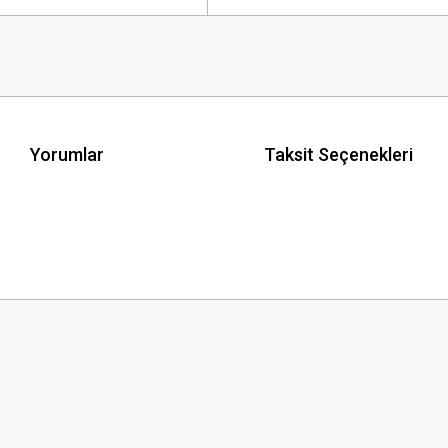
Yorumlar
Taksit Seçenekleri
 yetersiz gördüğünüz noktaları öneri formunu kullanarak tarafımıza iletebilirsini
Bu ürüne ilk yorumu siz yapın!
Yorum Yaz