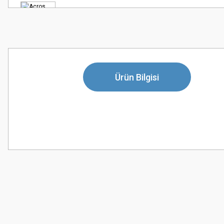
Ürün Bilgisi
Bu ürünün fiyat bilgisi, resim, ürün açıklamalarında ve diğer konularda
Görüş ve önerileriniz için teşekkür ederiz.
Ürün resmi kalitesiz, bozuk veya görüntülenemiyor.
Ürün açıklamasında eksik bilgiler bulunuyor.
Ürün bilgilerinde hatalar bulunuyor.
Ürün fiyatı diğer sitelerden daha pahalı.