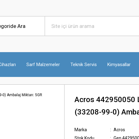
ihazları
Sarf Malzemeler
Teknik Servis
Kimyasallar
Acros 442950050 L
(33208-99-0) Ambal
Marka
Acros
Stok Kodu
Gen.442950