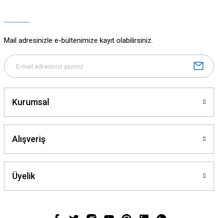
Ürün açıklamasında eksik bilgiler bulunuyor.
Ürün bilgilerinde hatalar bulunuyor.
Ürün fiyatı diğer sitelerden daha pahalı.
Mail adresinizle e-bültenimize kayıt olabilirsiniz.
Bu ürüne benzer farklı alternatifler olmalı.
Kurumsal
Gönder
Alışveriş
Üyelik