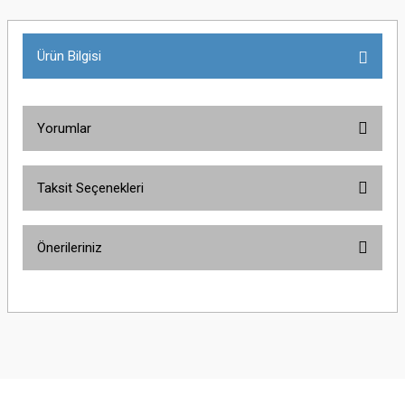
Ürün Bilgisi
Yorumlar
Taksit Seçenekleri
Bu ürüne ilk yorumu siz yapın!
Önerileriniz
Yorum Yaz
Bu ürünün fiyat bilgisi, resim, ürün açıklamalarında ve diğer konularda
yetersiz gördüğünüz noktaları öneri formunu kullanarak tarafımıza
iletebilirsiniz.
Görüş ve önerileriniz için teşekkür ederiz.
Ürün resmi kalitesiz, bozuk veya görüntülenemiyor.