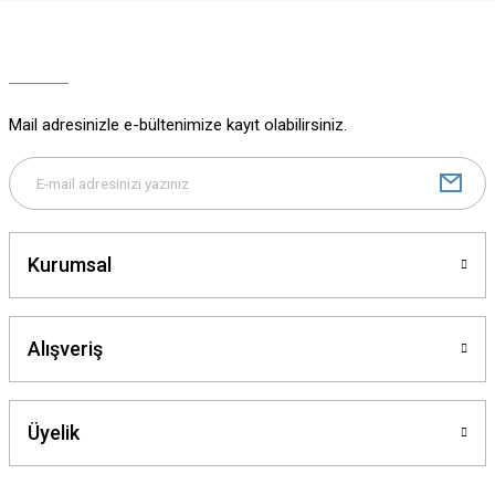
Ürün resmi kalitesiz, bozuk veya görüntülenemiyor.
Ürün açıklamasında eksik bilgiler bulunuyor.
Ürün bilgilerinde hatalar bulunuyor.
Ürün fiyatı diğer sitelerden daha pahalı.
Mail adresinizle e-bültenimize kayıt olabilirsiniz.
Bu ürüne benzer farklı alternatifler olmalı.
Kurumsal
Gönder
Alışveriş
Üyelik