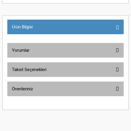
Ürün Bilgisi
Yorumlar
Taksit Seçenekleri
Bu ürüne ilk yorumu siz yapın!
Önerileriniz
Yorum Yaz
Bu ürünün fiyat bilgisi, resim, ürün açıklamalarında ve diğer konularda
yetersiz gördüğünüz noktaları öneri formunu kullanarak tarafımıza
iletebilirsiniz.
Görüş ve önerileriniz için teşekkür ederiz.