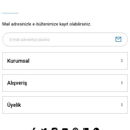
Ürün açıklamasında eksik bilgiler bulunuyor.
Ürün bilgilerinde hatalar bulunuyor.
Ürün fiyatı diğer sitelerden daha pahalı.
Mail adresinizle e-bültenimize kayıt olabilirsiniz.
Bu ürüne benzer farklı alternatifler olmalı.
Kurumsal
Gönder
Alışveriş
Üyelik