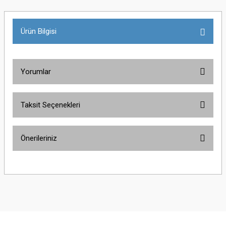
Ürün Bilgisi
Yorumlar
Taksit Seçenekleri
Bu ürüne ilk yorumu siz yapın!
Önerileriniz
Yorum Yaz
Bu ürünün fiyat bilgisi, resim, ürün açıklamalarında ve diğer konularda
yetersiz gördüğünüz noktaları öneri formunu kullanarak tarafımıza
iletebilirsiniz.
Görüş ve önerileriniz için teşekkür ederiz.
Ürün resmi kalitesiz, bozuk veya görüntülenemiyor.