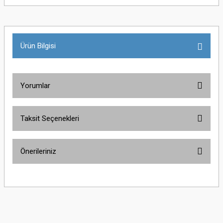
Ürün Bilgisi
Yorumlar
Taksit Seçenekleri
Bu ürüne ilk yorumu siz yapın!
Önerileriniz
Yorum Yaz
Bu ürünün fiyat bilgisi, resim, ürün açıklamalarında ve diğer konularda
yetersiz gördüğünüz noktaları öneri formunu kullanarak tarafımıza
iletebilirsiniz.
Görüş ve önerileriniz için teşekkür ederiz.