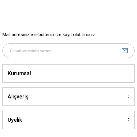
Ürün resmi kalitesiz, bozuk veya görüntülenemiyor.
Ürün açıklamasında eksik bilgiler bulunuyor.
Ürün bilgilerinde hatalar bulunuyor.
Ürün fiyatı diğer sitelerden daha pahalı.
Mail adresinizle e-bültenimize kayıt olabilirsiniz.
Bu ürüne benzer farklı alternatifler olmalı.
Kurumsal
Gönder
Alışveriş
Üyelik