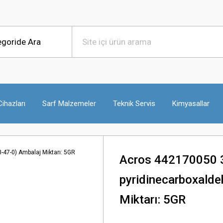
ihazları
Sarf Malzemeler
Teknik Servis
Kimyasallar
Acros 442170050 3
pyridinecarboxald
Miktarı: 5GR