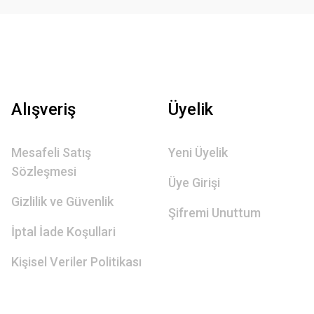
Alışveriş
Üyelik
Mesafeli Satış
Yeni Üyelik
Sözleşmesi
Üye Girişi
Gizlilik ve Güvenlik
Şifremi Unuttum
İptal İade Koşullari
Kişisel Veriler Politikası