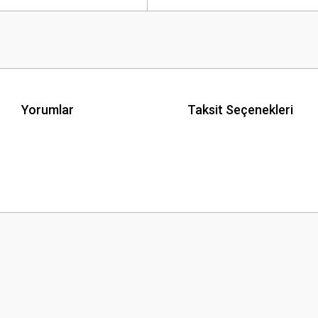
Yorumlar
Taksit Seçenekleri
 yetersiz gördüğünüz noktaları öneri formunu kullanarak tarafımıza iletebilirsini
Bu ürüne ilk yorumu siz yapın!
Yorum Yaz