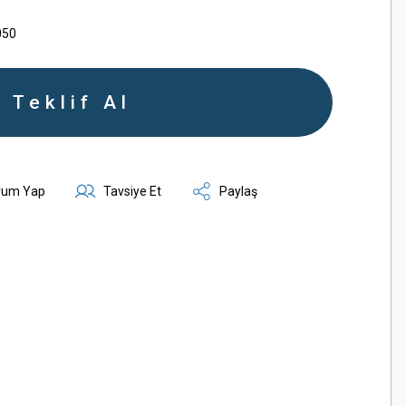
050
Teklif Al
rum Yap
Tavsiye Et
Paylaş