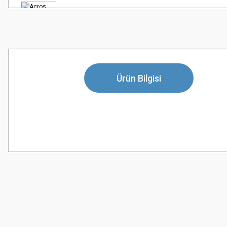
Ürün Bilgisi
Bu ürünün fiyat bilgisi, resim, ürün açıklamalarında ve diğer konularda
Görüş ve önerileriniz için teşekkür ederiz.
Ürün resmi kalitesiz, bozuk veya görüntülenemiyor.
Ürün açıklamasında eksik bilgiler bulunuyor.
Ürün bilgilerinde hatalar bulunuyor.
Ürün fiyatı diğer sitelerden daha pahalı.