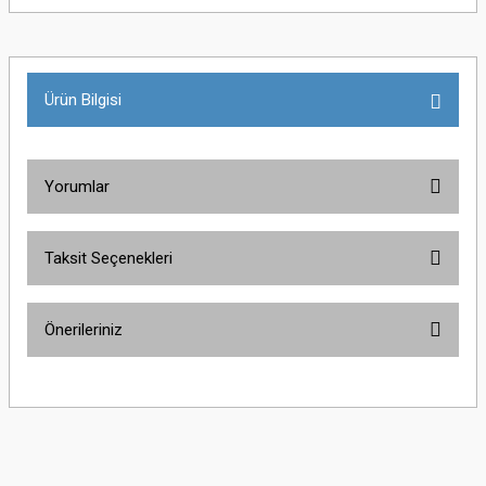
Ürün Bilgisi
Yorumlar
Taksit Seçenekleri
Bu ürüne ilk yorumu siz yapın!
Önerileriniz
Yorum Yaz
Bu ürünün fiyat bilgisi, resim, ürün açıklamalarında ve diğer konularda
yetersiz gördüğünüz noktaları öneri formunu kullanarak tarafımıza
iletebilirsiniz.
Görüş ve önerileriniz için teşekkür ederiz.