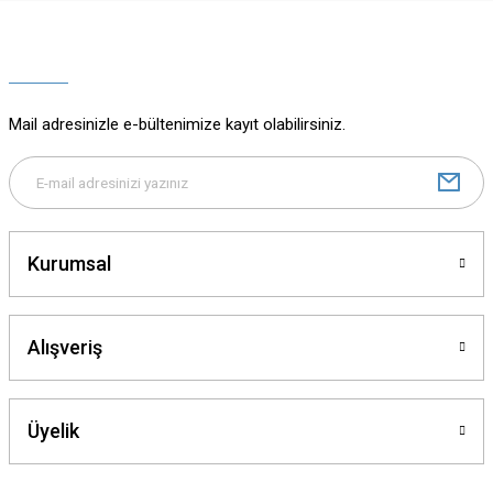
Ürün resmi kalitesiz, bozuk veya görüntülenemiyor.
Ürün açıklamasında eksik bilgiler bulunuyor.
Ürün bilgilerinde hatalar bulunuyor.
Ürün fiyatı diğer sitelerden daha pahalı.
Mail adresinizle e-bültenimize kayıt olabilirsiniz.
Bu ürüne benzer farklı alternatifler olmalı.
Kurumsal
Gönder
Alışveriş
Üyelik