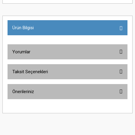
Ürün Bilgisi
Yorumlar
Taksit Seçenekleri
Bu ürüne ilk yorumu siz yapın!
Önerileriniz
Yorum Yaz
Bu ürünün fiyat bilgisi, resim, ürün açıklamalarında ve diğer konularda
yetersiz gördüğünüz noktaları öneri formunu kullanarak tarafımıza
iletebilirsiniz.
Görüş ve önerileriniz için teşekkür ederiz.