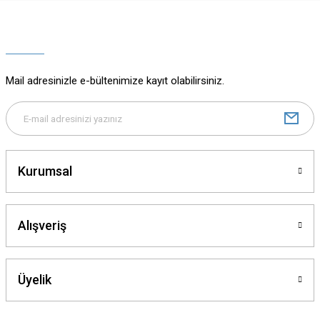
Ürün resmi kalitesiz, bozuk veya görüntülenemiyor.
Ürün açıklamasında eksik bilgiler bulunuyor.
Ürün bilgilerinde hatalar bulunuyor.
Ürün fiyatı diğer sitelerden daha pahalı.
Mail adresinizle e-bültenimize kayıt olabilirsiniz.
Bu ürüne benzer farklı alternatifler olmalı.
Kurumsal
Gönder
Alışveriş
Üyelik