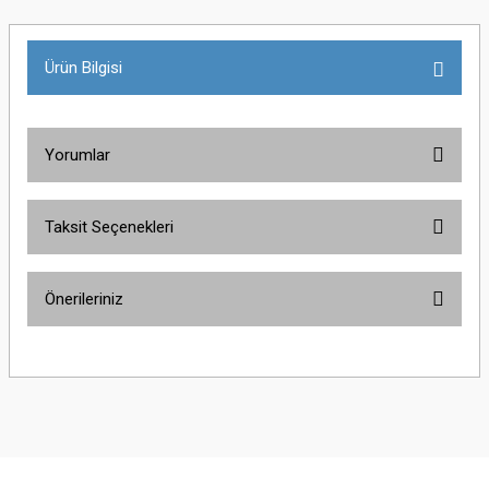
Ürün Bilgisi
Yorumlar
Taksit Seçenekleri
Bu ürüne ilk yorumu siz yapın!
Önerileriniz
Yorum Yaz
Bu ürünün fiyat bilgisi, resim, ürün açıklamalarında ve diğer konularda
yetersiz gördüğünüz noktaları öneri formunu kullanarak tarafımıza
iletebilirsiniz.
Görüş ve önerileriniz için teşekkür ederiz.
Ürün resmi kalitesiz, bozuk veya görüntülenemiyor.