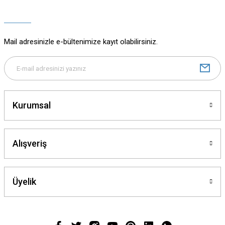
Ürün açıklamasında eksik bilgiler bulunuyor.
Ürün bilgilerinde hatalar bulunuyor.
Ürün fiyatı diğer sitelerden daha pahalı.
Mail adresinizle e-bültenimize kayıt olabilirsiniz.
Bu ürüne benzer farklı alternatifler olmalı.
Kurumsal
Gönder
Alışveriş
Üyelik