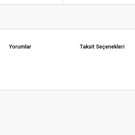
Yorumlar
Taksit Seçenekleri
 yetersiz gördüğünüz noktaları öneri formunu kullanarak tarafımıza iletebilirsini
Bu ürüne ilk yorumu siz yapın!
Yorum Yaz