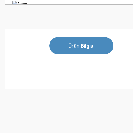
Ürün Bilgisi
Bu ürünün fiyat bilgisi, resim, ürün açıklamalarında ve diğer konularda
Görüş ve önerileriniz için teşekkür ederiz.
Ürün resmi kalitesiz, bozuk veya görüntülenemiyor.
Ürün açıklamasında eksik bilgiler bulunuyor.
Ürün bilgilerinde hatalar bulunuyor.
Ürün fiyatı diğer sitelerden daha pahalı.