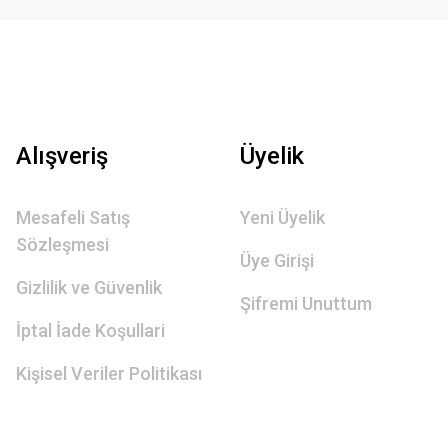
Alışveriş
Üyelik
Mesafeli Satış
Yeni Üyelik
Sözleşmesi
Üye Girişi
Gizlilik ve Güvenlik
Şifremi Unuttum
İptal İade Koşullari
Kişisel Veriler Politikası