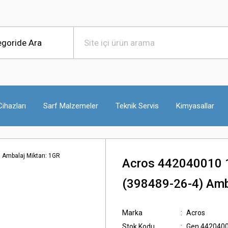
ihazları
Sarf Malzemeler
Teknik Servis
Kimyasallar
Acros 442040010 1
(398489-26-4) Amba
Marka
Acros
Stok Kodu
Gen.442040