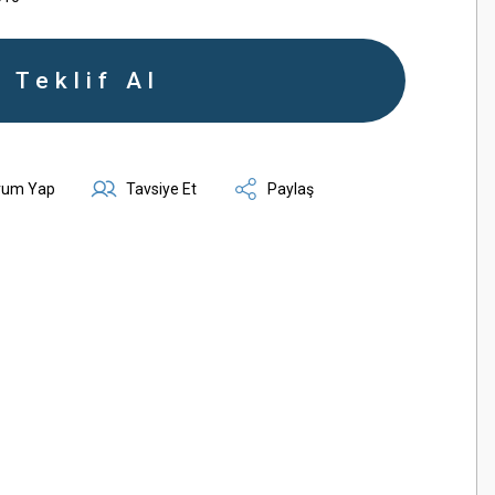
Teklif Al
rum Yap
Tavsiye Et
Paylaş