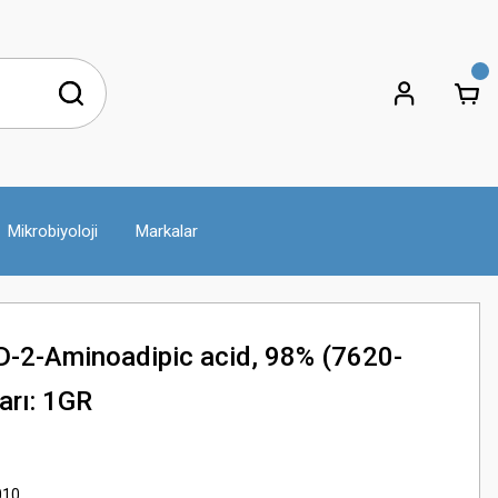
Mikrobiyoloji
Markalar
-2-Aminoadipic acid, 98% (7620-
arı: 1GR
010