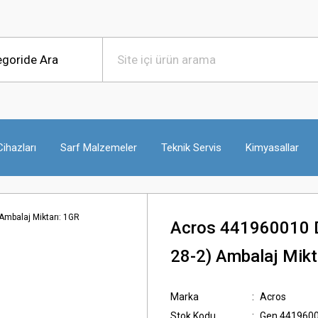
ihazları
Sarf Malzemeler
Teknik Servis
Kimyasallar
Acros 441960010 D
28-2) Ambalaj Mikt
Marka
Acros
Stok Kodu
Gen.441960