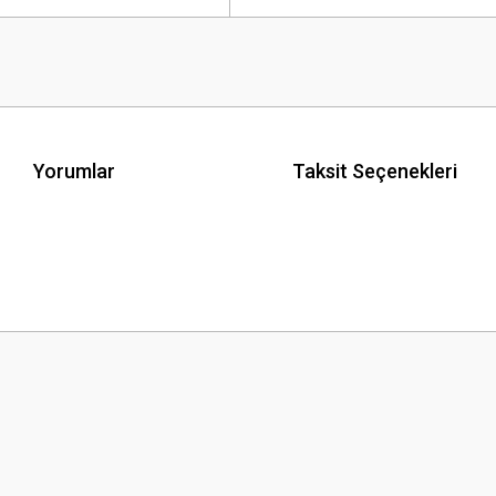
Yorumlar
Taksit Seçenekleri
 yetersiz gördüğünüz noktaları öneri formunu kullanarak tarafımıza iletebilirsini
Bu ürüne ilk yorumu siz yapın!
Yorum Yaz