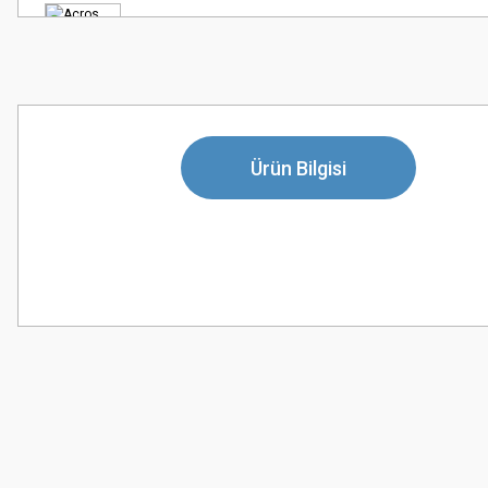
Ürün Bilgisi
Bu ürünün fiyat bilgisi, resim, ürün açıklamalarında ve diğer konularda
Görüş ve önerileriniz için teşekkür ederiz.
Ürün resmi kalitesiz, bozuk veya görüntülenemiyor.
Ürün açıklamasında eksik bilgiler bulunuyor.
Ürün bilgilerinde hatalar bulunuyor.
Ürün fiyatı diğer sitelerden daha pahalı.