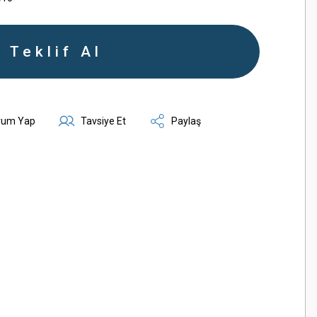
Teklif Al
rum Yap
Tavsiye Et
Paylaş