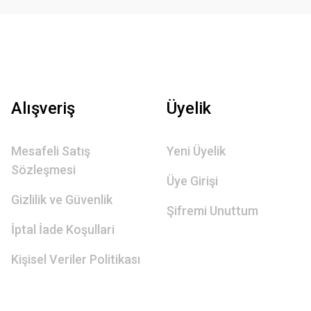
Alışveriş
Üyelik
Mesafeli Satış
Yeni Üyelik
Sözleşmesi
Üye Girişi
Gizlilik ve Güvenlik
Şifremi Unuttum
İptal İade Koşullari
Kişisel Veriler Politikası