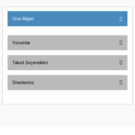
Ürün Bilgisi
Yorumlar
Taksit Seçenekleri
Bu ürüne ilk yorumu siz yapın!
Önerileriniz
Yorum Yaz
Bu ürünün fiyat bilgisi, resim, ürün açıklamalarında ve diğer konularda
yetersiz gördüğünüz noktaları öneri formunu kullanarak tarafımıza
iletebilirsiniz.
Görüş ve önerileriniz için teşekkür ederiz.
Ürün resmi kalitesiz, bozuk veya görüntülenemiyor.