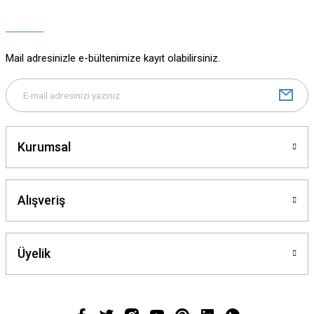
Ürün açıklamasında eksik bilgiler bulunuyor.
Ürün bilgilerinde hatalar bulunuyor.
Ürün fiyatı diğer sitelerden daha pahalı.
Mail adresinizle e-bültenimize kayıt olabilirsiniz.
Bu ürüne benzer farklı alternatifler olmalı.
Kurumsal
Gönder
Alışveriş
Üyelik