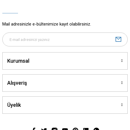
Ürün açıklamasında eksik bilgiler bulunuyor.
Ürün bilgilerinde hatalar bulunuyor.
Ürün fiyatı diğer sitelerden daha pahalı.
Mail adresinizle e-bültenimize kayıt olabilirsiniz.
Bu ürüne benzer farklı alternatifler olmalı.
Kurumsal
Gönder
Alışveriş
Üyelik