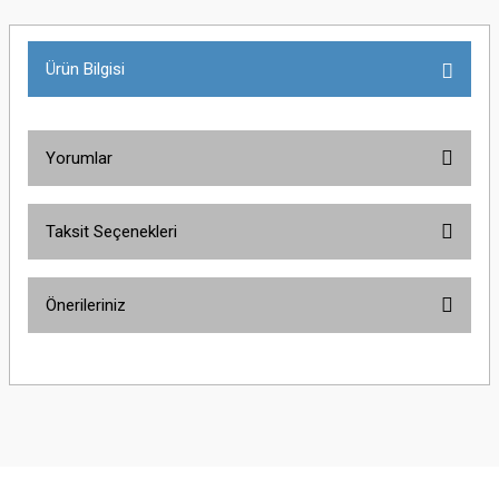
Ürün Bilgisi
Yorumlar
Taksit Seçenekleri
Bu ürüne ilk yorumu siz yapın!
Önerileriniz
Yorum Yaz
Bu ürünün fiyat bilgisi, resim, ürün açıklamalarında ve diğer konularda
yetersiz gördüğünüz noktaları öneri formunu kullanarak tarafımıza
iletebilirsiniz.
Görüş ve önerileriniz için teşekkür ederiz.
Ürün resmi kalitesiz, bozuk veya görüntülenemiyor.