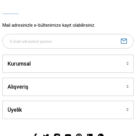
Ürün açıklamasında eksik bilgiler bulunuyor.
Ürün bilgilerinde hatalar bulunuyor.
Ürün fiyatı diğer sitelerden daha pahalı.
Mail adresinizle e-bültenimize kayıt olabilirsiniz.
Bu ürüne benzer farklı alternatifler olmalı.
Kurumsal
Gönder
Alışveriş
Üyelik