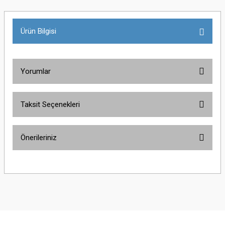
Ürün Bilgisi
Yorumlar
Taksit Seçenekleri
Bu ürüne ilk yorumu siz yapın!
Önerileriniz
Yorum Yaz
Bu ürünün fiyat bilgisi, resim, ürün açıklamalarında ve diğer konularda
yetersiz gördüğünüz noktaları öneri formunu kullanarak tarafımıza
iletebilirsiniz.
Görüş ve önerileriniz için teşekkür ederiz.
Ürün resmi kalitesiz, bozuk veya görüntülenemiyor.