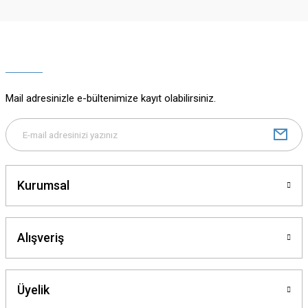
Ürün resmi kalitesiz, bozuk veya görüntülenemiyor.
Ürün açıklamasında eksik bilgiler bulunuyor.
Ürün bilgilerinde hatalar bulunuyor.
Ürün fiyatı diğer sitelerden daha pahalı.
Mail adresinizle e-bültenimize kayıt olabilirsiniz.
Bu ürüne benzer farklı alternatifler olmalı.
Kurumsal
Gönder
Alışveriş
Üyelik