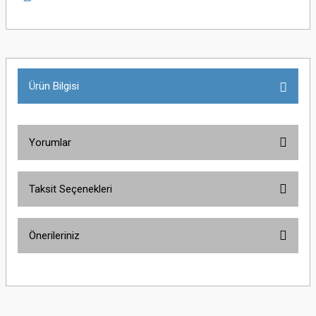
Ürün Bilgisi
Yorumlar
Taksit Seçenekleri
Bu ürüne ilk yorumu siz yapın!
Önerileriniz
Yorum Yaz
Bu ürünün fiyat bilgisi, resim, ürün açıklamalarında ve diğer konularda
yetersiz gördüğünüz noktaları öneri formunu kullanarak tarafımıza
iletebilirsiniz.
Görüş ve önerileriniz için teşekkür ederiz.